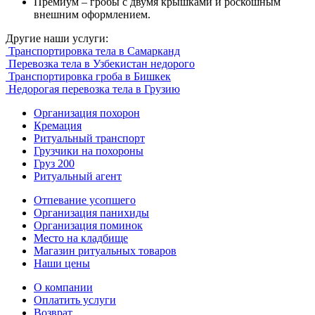
Премиум – гробы с двумя крышками и роскошным
внешним оформлением.
Другие наши услуги:
Транспортировка тела в Самарканд
Перевозка тела в Узбекистан недорого
Транспортировка гроба в Бишкек
Недорогая перевозка тела в Грузию
Организация похорон
Кремация
Ритуальный транспорт
Грузчики на похороны
Груз 200
Ритуальный агент
Отпевание усопшего
Организация панихиды
Организация поминок
Место на кладбище
Магазин ритуальных товаров
Наши цены
О компании
Оплатить услуги
Возврат