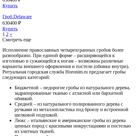
Купить
Гроб Delaware
630400 ₽
Купить
1
2
»
Смотреть еще
Исполнение православных четырехгранных гробов более
разнообразно. При единой форме – расширяющейся к
изголовью и сужающейся к ногам – возможны различные
варианты внешнего оформления и постели (обивки внутри).
Ритуальная городская служба Horonim.ru предлагает гробы
следующих категорий:
Бюджетной – недорогие гробы из натурального дерева,
задрапированные тканью с атласной или бархатной
обивкой.
Средней – из натурального полированного дерева с
ручками из металлопластика под бронзу и встроенной
шелковой подушкой.
Люкс – итальянские и американские гробы из дерева
ценных пород с красивыми инкрустациями и постелью
из элитных тканей.