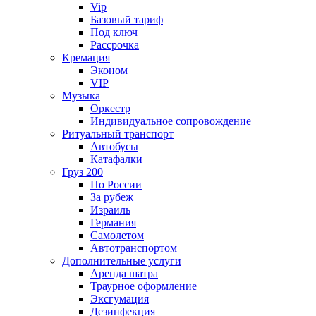
Vip
Базовый тариф
Под ключ
Рассрочка
Кремация
Эконом
VIP
Музыка
Оркестр
Индивидуальное сопровождение
Ритуальный транспорт
Автобусы
Катафалки
Груз 200
По России
За рубеж
Израиль
Германия
Самолетом
Автотранспортом
Дополнительные услуги
Аренда шатра
Траурное оформление
Эксгумация
Дезинфекция