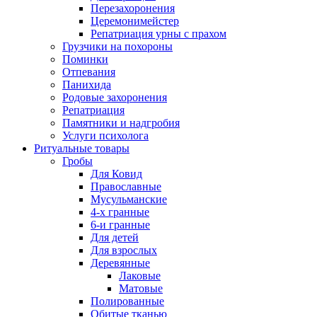
Перезахоронения
Церемонимейстер
Репатриация урны с прахом
Грузчики на похороны
Поминки
Отпевания
Панихида
Родовые захоронения
Репатриация
Памятники и надгробия
Услуги психолога
Ритуальные товары
Гробы
Для Ковид
Православные
Мусульманские
4-х гранные
6-и гранные
Для детей
Для взрослых
Деревянные
Лаковые
Матовые
Полированные
Обитые тканью