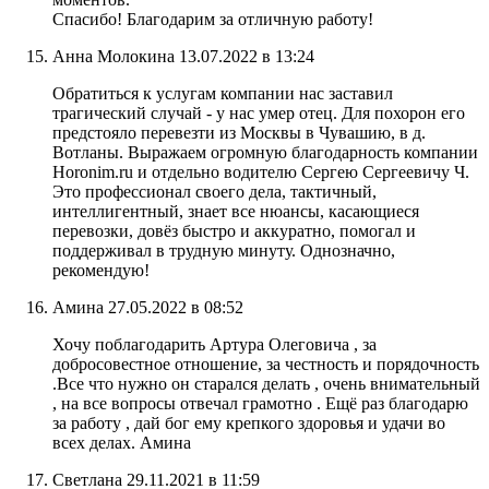
Спасибо! Благодарим за отличную работу!
Анна Молокина
13.07.2022 в 13:24
Обратиться к услугам компании нас заставил
трагический случай - у нас умер отец. Для похорон его
предстояло перевезти из Москвы в Чувашию, в д.
Вотланы. Выражаем огромную благодарность компании
Horonim.ru и отдельно водителю Сергею Сергеевичу Ч.
Это профессионал своего дела, тактичный,
интеллигентный, знает все нюансы, касающиеся
перевозки, довёз быстро и аккуратно, помогал и
поддерживал в трудную минуту. Однозначно,
рекомендую!
Амина
27.05.2022 в 08:52
Хочу поблагодарить Артура Олеговича , за
добросовестное отношение, за честность и порядочность
.Все что нужно он старался делать , очень внимательный
, на все вопросы отвечал грамотно . Ещё раз благодарю
за работу , дай бог ему крепкого здоровья и удачи во
всех делах. Амина
Светлана
29.11.2021 в 11:59