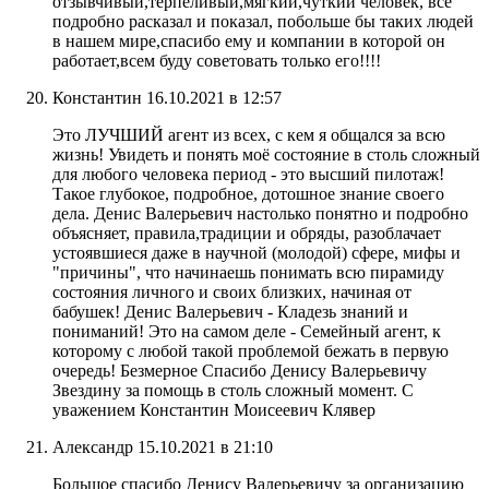
отзывчивый,терпеливый,мягкий,чуткий человек, всё
подробно расказал и показал, побольше бы таких людей
в нашем мире,спасибо ему и компании в которой он
работает,всем буду советовать только его!!!!
Константин
16.10.2021 в 12:57
Это ЛУЧШИЙ агент из всех, с кем я общался за всю
жизнь! Увидеть и понять моё состояние в столь сложный
для любого человека период - это высший пилотаж!
Такое глубокое, подробное, дотошное знание своего
дела. Денис Валерьевич настолько понятно и подробно
объясняет, правила,традиции и обряды, разоблачает
устоявшиеся даже в научной (молодой) сфере, мифы и
"причины", что начинаешь понимать всю пирамиду
состояния личного и своих близких, начиная от
бабушек! Денис Валерьевич - Кладезь знаний и
пониманий! Это на самом деле - Семейный агент, к
которому с любой такой проблемой бежать в первую
очередь! Безмерное Спасибо Денису Валерьевичу
Звездину за помощь в столь сложный момент. С
уважением Константин Моисеевич Клявер
Александр
15.10.2021 в 21:10
Большое спасибо Денису Валерьевичу за организацию