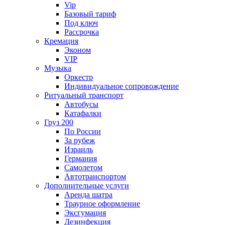
Vip
Базовый тариф
Под ключ
Рассрочка
Кремация
Эконом
VIP
Музыка
Оркестр
Индивидуальное сопровождение
Ритуальный транспорт
Автобусы
Катафалки
Груз 200
По России
За рубеж
Израиль
Германия
Самолетом
Автотранспортом
Дополнительные услуги
Аренда шатра
Траурное оформление
Эксгумация
Дезинфекция