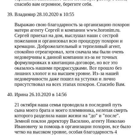
спасибо вам огромное, берегите себя.
Владимир
28.10.2020 в 10:55
Выражаю свою благодарность за организацию похорон
матери агенту Сергей и компании www.horonim.ru.
Сергей приехал на дом, выслушал наши с сестрой
пожелания и организовал всю процедуру похорон и
кремации. Доброжелательный и терпеливый агент,
спокойно отреагировал, хотя сначала мы были очень
недоверчивы к данной компании из-за не точных
формулировках в квитанции-договоре, но все это
оказалось нашими предрассудками. Все прошло без
лишних хлопот и на высшем уровне. Из–за нашей
недоверчивости даже пошел на уступки и лично
присутствовал на всех этапах похорон. Спасибо Вам.
Ирина
26.10.2020 в 14:56
21 октября наша семья проводила в последний путь
сына моего брата и моего племянника, нелепая смерть
которого разделила наши жизни на "до" и "после".
Земной поклон директору Василию, агенту Николаю
Ивановичу за помощь в организации похорон, все было
четко на высоком уровне, особая благодарность 4