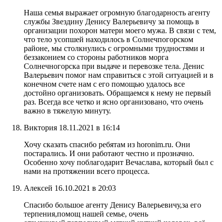
Наша семья выражает огромную благодарность агенту
службы Звездину Денису Валерьевичу за помощь в
организации похорон матери моего мужа. В связи с тем,
что тело усопшей находилось в Солнечпогорском
районе, мы столкнулись с огромными трудностями и
беззаконием со стороны работников морга
Солнечногорска при выдаче и перевозке тела. Денис
Валерьевич помог нам справиться с этой ситуацией и в
конечном счете нам с его помощью удалось все
достойно организовать. Обращаемся к нему не первый
раз. Всегда все четко и ясно организовано, что очень
важно в тяжелую минуту.
Виктория
18.11.2021 в 16:14
Хочу сказать спасибо ребятам из horonim.ru. Они
постарались. И они работают честно и прозначно.
Особенно хочу поблагодарит Вечаслава, который был с
нами на протяжении всего процесса.
Алексей
16.10.2021 в 20:03
Спасибо большое агенту Денису Валерьевичу,за его
терпения,помощ нашей семье, очень