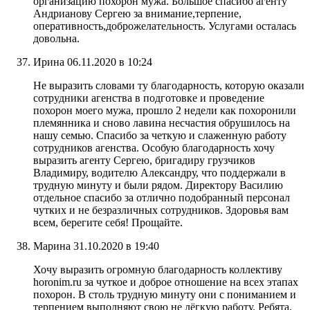
организацию похорон мужа. Большое спасибо агенту
Андрианову Сергею за внимание,терпение,
оперативность,доброжелательность. Услугами осталась
довольна.
Ирина
06.11.2020 в 10:24
Не выразить словами ту благодарность, которую оказали
сотрудники агенства в подготовке и проведение
похорон моего мужа, прошло 2 недели как похоронили
племянника и сново лавина несчастия обрушилось на
нашу семью. Спасибо за четкую и слаженную работу
сотрудников агенства. Особую благодарность хочу
выразить агенту Сергею, бригадиру грузчиков
Владимиру, водителю Александру, что поддержали в
трудную минуту и были рядом. Директору Василию
отдельное спасибо за отлично подобранный персонал
чутких и не безразличных сотрудников. Здоровья вам
всем, берегите себя! Прощайте.
Марина
31.10.2020 в 19:40
Хочу выразить огромную благодарность коллективу
horonim.ru за чуткое и доброе отношение на всех этапах
похорон. В столь трудную минуту они с пониманием и
терпением выполняют свою не лёгкую работу. Ребята,