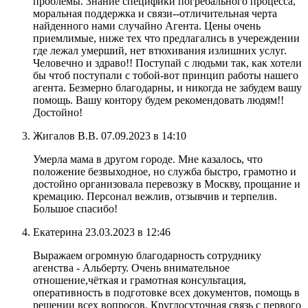
проблемы. Знание специфики погребального процесса,
моральная поддержка и связи--отличительная черта
найденного нами случайно Агента. Цены очень
приемлимые, ниже тех что предлагались в учереждении
где лежал умерший, нет втюхивания излишних услуг.
Человечно и здраво!! Поступай с людьми так, как хотели
бы чтоб поступали с тобой-вот принцип работы нашего
агента. Безмерно благодарны, и никогда не забудем вашу
помощь. Вашу контору будем рекомендовать людям!!
Достойно!
Жигалов В.В.
07.09.2023 в 14:10
Умерла мама в другом городе. Мне казалось, что
положение безвыходное, но служба быстро, грамотно и
достойно организовала перевозку в Москву, прощание и
кремацию. Персонал вежлив, отзывчив и терпелив.
Большое спасибо!
Екатерина
23.03.2023 в 12:46
Выражаем огромную благодарность сотруднику
агенства - Альберту. Очень внимательное
отношение,чёткая и грамотная консультация,
оперативность в подготовке всех документов, помощь в
решении всех вопросов. Круглосуточная связь с первого