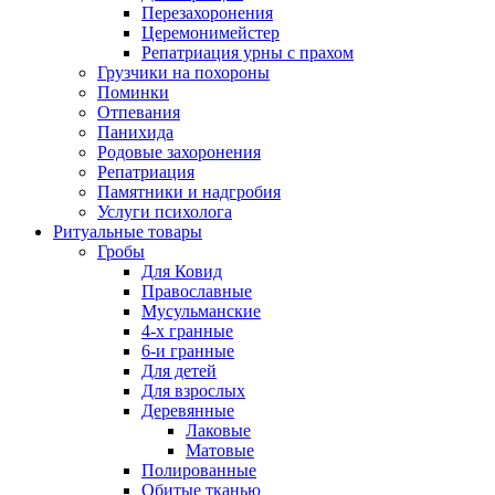
Перезахоронения
Церемонимейстер
Репатриация урны с прахом
Грузчики на похороны
Поминки
Отпевания
Панихида
Родовые захоронения
Репатриация
Памятники и надгробия
Услуги психолога
Ритуальные товары
Гробы
Для Ковид
Православные
Мусульманские
4-х гранные
6-и гранные
Для детей
Для взрослых
Деревянные
Лаковые
Матовые
Полированные
Обитые тканью