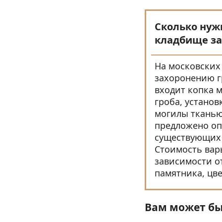
Сколько нуж
кладбище за
На московских
захоронению гр
входит копка 
гроба, установ
могилы тканью
предложено оп
существующих
Стоимость варь
зависимости о
памятника, цве
Вам может бы