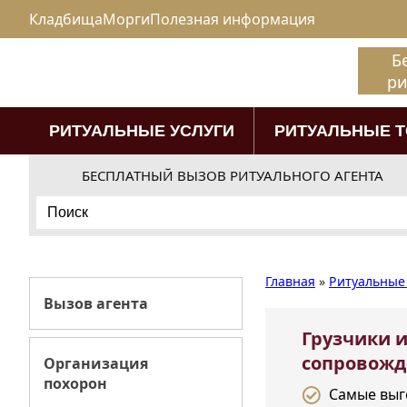
Кладбища
Морги
Полезная информация
Б
ри
РИТУАЛЬНЫЕ УСЛУГИ
РИТУАЛЬНЫЕ 
БЕСПЛАТНЫЙ ВЫЗОВ РИТУАЛЬНОГО АГЕНТА
Search
for:
Главная
»
Ритуальные 
Вызов агента
Грузчики 
сопровожд
Организация
похорон
Самые выг