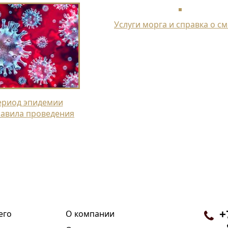
Услуги морга и справка о с
ериод эпидемии
равила проведения
его
О компании
+