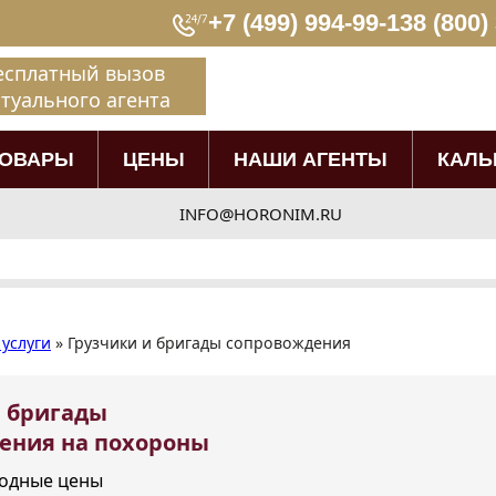
+7 (499) 994-99-13
8 (800)
есплатный вызов
туального агента
ТОВАРЫ
ЦЕНЫ
НАШИ АГЕНТЫ
КАЛЬ
INFO@HORONIM.RU
услуги
»
Грузчики и бригады сопровождения
и бригады
ения на похороны
одные цены