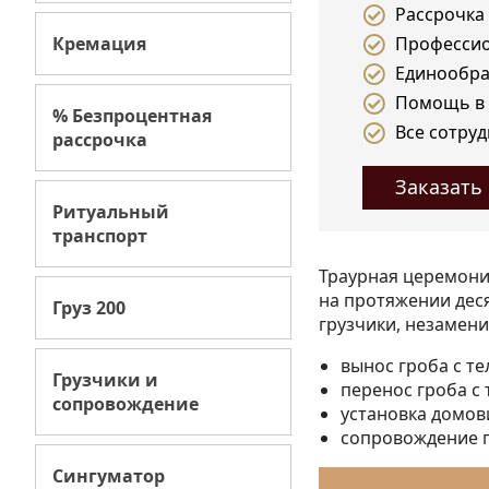
Рассрочка 
Кремация
Профессио
Единообра
Помощь в 
% Безпроцентная
Все сотруд
рассрочка
Заказать
Ритуальный
транспорт
Траурная церемони
на протяжении дес
Груз 200
грузчики, незамен
вынос гроба с те
Грузчики и
перенос гроба с 
сопровождение
установка домов
сопровождение г
Сингуматор