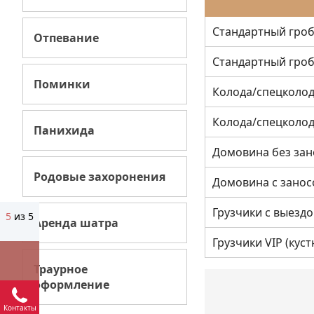
Стандартный гроб,
Отпевание
Стандартный гроб
Поминки
Колода/спецколод
Колода/спецколод
Панихида
Домовина без зан
Родовые захоронения
Домовина с занос
Грузчики с выезд
5
из 5
Аренда шатра
Грузчики VIP (кус
Траурное
оформление
Контакты