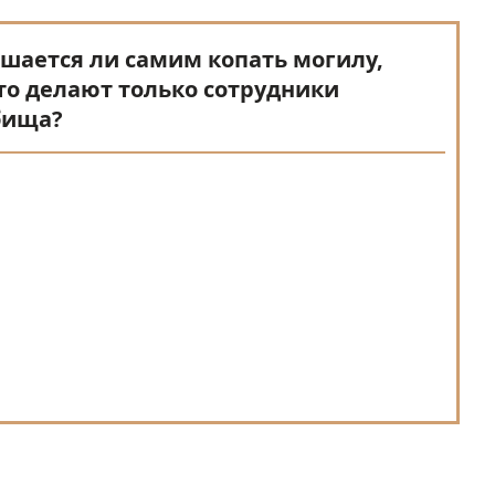
шается ли самим копать могилу,
то делают только сотрудники
бища?