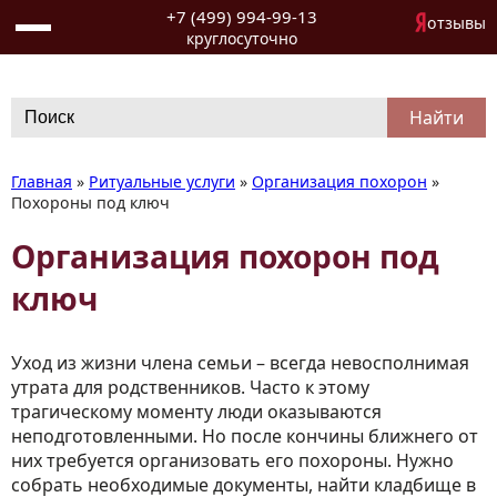
+7 (499) 994-99-13
отзывы
круглосуточно
Search
for:
Главная
»
Ритуальные услуги
»
Организация похорон
»
Похороны под ключ
Организация похорон под
ключ
Уход из жизни члена семьи – всегда невосполнимая
утрата для родственников. Часто к этому
трагическому моменту люди оказываются
неподготовленными. Но после кончины ближнего от
них требуется организовать его похороны. Нужно
собрать необходимые документы, найти кладбище в