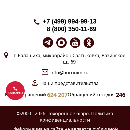
+7 (499) 994-99-13
8 (800) 350-11-69
г. Балашиха, микрорайон Салтыковка, Разинское
ш., 69
info@horonim.ru
Наши
представительства
Контакты
624 207
246
Всего обращений:
Обращений сегодня:
©2000 - 2026 Похоронное бюро.
Политика
конфиденциальности
Информация на сайте
не является публичной