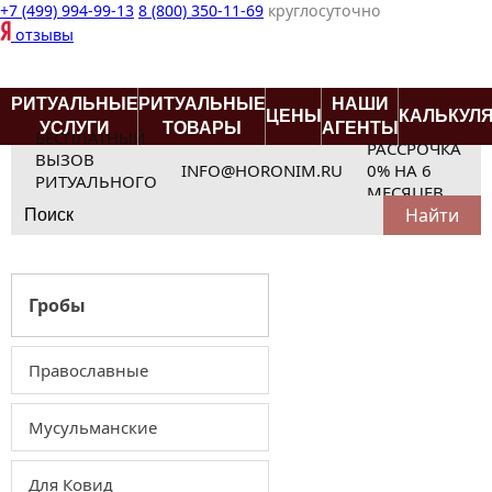
+7 (499) 994-99-13
8 (800) 350-11-69
круглосуточно
отзывы
РИТУАЛЬНЫЕ
РИТУАЛЬНЫЕ
НАШИ
ЦЕНЫ
КАЛЬКУЛ
УСЛУГИ
ТОВАРЫ
АГЕНТЫ
БЕСПЛАТНЫЙ
РАССРОЧКА
ВЫЗОВ
INFO@HORONIM.RU
0% НА 6
РИТУАЛЬНОГО
МЕСЯЦЕВ
Search
АГЕНТА
for:
Гробы
Православные
Мусульманские
Для Ковид