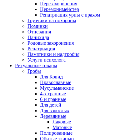
Перезахоронения
Церемонимейстер
Репатриация урны с прахом
Грузчики на похороны
Поминки
Отпевания
Панихида
Родовые захоронения
Репатриация
Памятники и надгробия
Услуги психолога
Ритуальные товары
Гробы
Для Ковид
Православные
Мусульманские
4-х гранные
6-и гранные
Для детей
Для взрослых
Деревянные
Лаковые
Матовые
Полированные
Обитые тканью