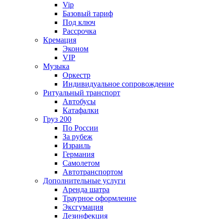
Vip
Базовый тариф
Под ключ
Рассрочка
Кремация
Эконом
VIP
Музыка
Оркестр
Индивидуальное сопровождение
Ритуальный транспорт
Автобусы
Катафалки
Груз 200
По России
За рубеж
Израиль
Германия
Самолетом
Автотранспортом
Дополнительные услуги
Аренда шатра
Траурное оформление
Эксгумация
Дезинфекция