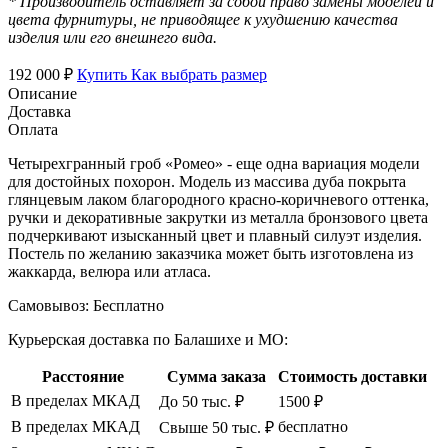
* Производитель оставляет за собой право замены моделей и
цвета фурнитуры, не приводящее к ухудшению качества
изделия или его внешнего вида.
192 000 ₽
Купить
Как выбрать размер
Описание
Доставка
Оплата
Четырехгранный гроб «Ромео» - еще одна вариация модели
для достойных похорон. Модель из массива дуба покрыта
глянцевым лаком благородного красно-коричневого оттенка,
ручки и декоративные закрутки из металла бронзового цвета
подчеркивают изысканный цвет и плавный силуэт изделия.
Постель по желанию заказчика может быть изготовлена из
жаккарда, велюра или атласа.
Самовывоз:
Бесплатно
Курьерская доставка по Балашихе и МО:
Расстояние
Сумма заказа
Стоимость доставки
В пределах МКАД
До 50 тыс. ₽
1500 ₽
В пределах МКАД
бесплатно
Свыше 50 тыс. ₽