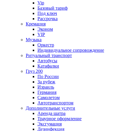
Vip
Базовый тариф
Под ключ
Рассрочка
Кремация
Эконом
VIP
Музыка
Оркестр
Индивидуальное сопровождение
Ритуальный транспорт
Автобусы
Катафалки
Груз 200
По России
За рубеж
Израиль
Германия
Самолетом
Автотранспортом
Дополнительные услуги
Аренда шатра
Траурное оформление
Эксгумация
Дезинфекция