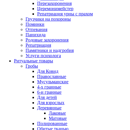
Перезахоронения
Церемонимейстер
Репатриация урны с прахом
Грузчики на похороны
Поминки
Отпевания
Панихида
Родовые захоронения
Репатриация
Памятники и надгробия
Услуги психолога
Ритуальные товары
Гробы
Для Ковид
Православные
Мусульманские
4-х гранные
6-и гранные
Для детей
Для взрослых
Деревянные
Лаковые
Матовые
Полированные
Обитые тканью