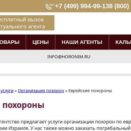
+7 (499) 994-99-13
8 (800)
есплатный вызов
туального агента
ТОВАРЫ
ЦЕНЫ
НАШИ АГЕНТЫ
КАЛЬ
INFO@HORONIM.RU
услуги
»
Организация похорон
»
Еврейские похороны
 похороны
гентство предлагает услуги организации похорон по ев
ории Израиля. У нас также можно заказать погребальны