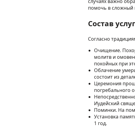
случаях важно обр
помочь в сложный 
Состав услу
Согласно традициям
Очищение. Похор
молитв и омовен
покойных при эт
Облачение умерш
состоит из дета
Церемония проща
погребального о
Непосредственно
Иудейский свяще
Поминки. На пом
Установка памят
1 год.