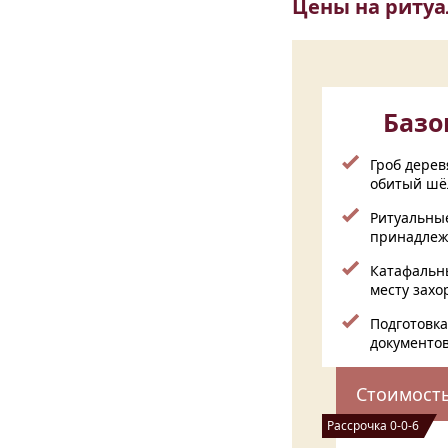
Цены на ритуа
Баз
Гроб дере
обитый шё
Ритуальны
принадлеж
Катафальны
месту зах
Подготовка
документо
Стоимост
Рассрочка 0-0-6