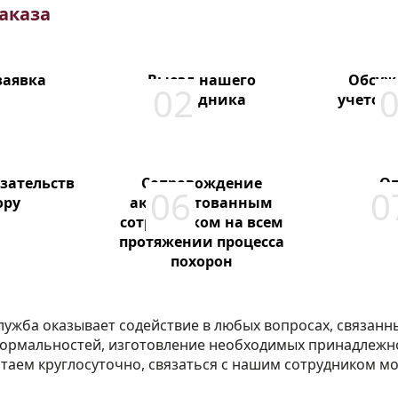
аказа
заявка
Выезд нашего
Обсуж
сотрудника
учетом 
з
зательств
Сопровождение
Оп
ору
аккредитованным
сотрудником на всем
протяжении процесса
похорон
ужба оказывает содействие в любых вопросах, связанны
ормальностей, изготовление необходимых принадлежно
таем круглосуточно, связаться с нашим сотрудником мо