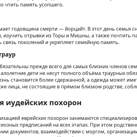
о чтить память усопшего.
мает годовщина смерти — йорцайт. В этот день семья с
, изучить отрывки из Торы и Мишны, а также почтить п
ь связь поколений и укрепляет семейную память.
траур
язательны прежде всего для самых близких членов семь
Малолетние дети не несут полного объёма траурных обяз
изнь становится более сдержанной, а одежда может име
кже лица, не состоящие в прямом близком родстве, соб
я иудейских похорон
изацией еврейских похорон занимаются специализиров
иозных предписаний на всех этапах. При этом родстве
нии документов, взаимодействии с моргом, организации