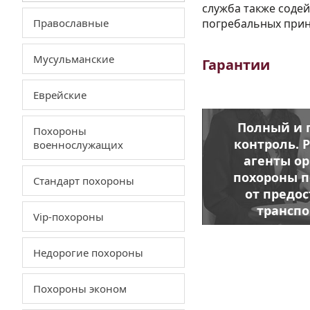
служба также содей
Православные
погребальных прин
Мусульманские
Гарантии
Еврейские
Полный и 
Похороны
контроль.
Р
военнослужащих
агенты о
похороны п
Стандарт похороны
от предо
транспо
Vip-похороны
перевозки
ритуа
Недорогие похороны
принадле
копки 
Похороны эконом