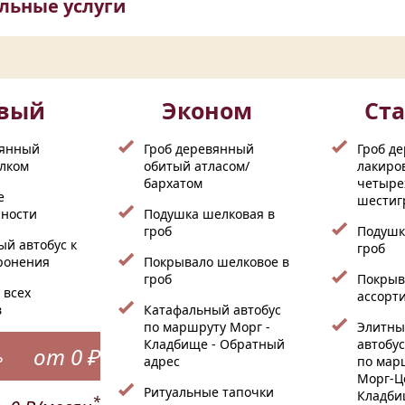
льные услуги
овый
Эконом
Ст
вянный
Гроб деревянный
Гроб д
лком
обитый атласом/
лакиро
бархатом
четыре
е
шестиг
ности
Подушка шелковая в
гроб
Подушк
й автобус к
гроб
оронения
Покрывало шелковое в
гроб
Покрыв
 всех
ассорт
в
Катафальный автобус
по маршруту Морг -
Элитны
Кладбище - Обратный
автобу
от 0 ₽
ь
адрес
по мар
Морг-Ц
Ритуальные тапочки
Кладби
*