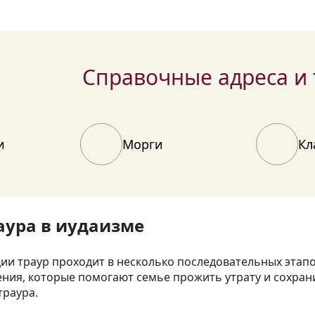
Справочные адреса и
и
Морги
Кл
аура в иудаизме
ии траур проходит в несколько последовательных этап
ения, которые помогают семье прожить утрату и сохран
траура.