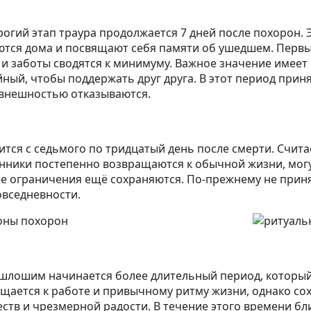
огий этап траура продолжается 7 дней после похорон. 
ются дома и посвящают себя памяти об ушедшем. Первы
 и заботы сводятся к минимуму. Важное значение имеет
йный, чтобы поддержать друг друга. В этот период приня
а внешностью отказываются.
тся с седьмого по тридцатый день после смерти. Считае
нники постепенно возвращаются к обычной жизни, мог
ые ограничения ещё сохраняются. По-прежнему не приня
овседневности.
шлошим начинается более длительный период, который п
ащается к работе и привычному ритму жизни, однако со
еств и чрезмерной радости. В течение этого времени б