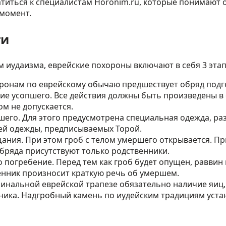
атиться к специалистам Horonim.ru, которые понимают 
момент.
ги
 иудаизма, еврейские похороны включают в себя 3 этап
онам по еврейскому обычаю предшествует обряд подгот
ие усопшего. Все действия должны быть произведены в
ом не допускается.
его. Для этого предусмотрена специальная одежда, ра
лей одежды, предписываемых Торой.
ния. При этом гроб с телом умершего открывается. Пр
бряда присутствуют только родственники.
 погребение. Перед тем как гроб будет опущен, раввин
нник произносит краткую речь об умершем.
инальной еврейской трапезе обязательно наличие яиц, 
ника. Надгробный камень по иудейским традициям устан