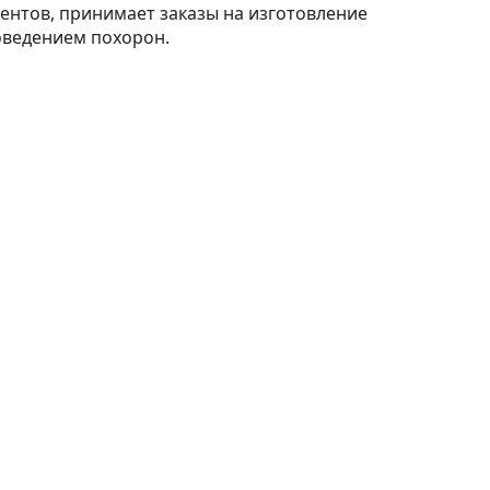
ментов, принимает заказы на изготовление
оведением похорон.
Отсутствие
предоплаты.
Клиент
на
передает деньги в
день похорон по факту
оказания всех
ритуальных услуг
согласно договору.