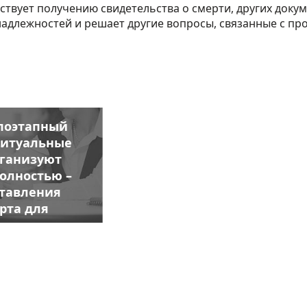
ствует получению свидетельства о смерти, других доку
адлежностей и решает другие вопросы, связанные с пр
поэтапный
итуальные
рганизуют
Прозрачность и
олностью –
открытость.
Договор 
ставления
оказание услуг
рта для
оформляется на
 до заказа
бланках строгой
льных
отчетности.
жностей и
могилы.