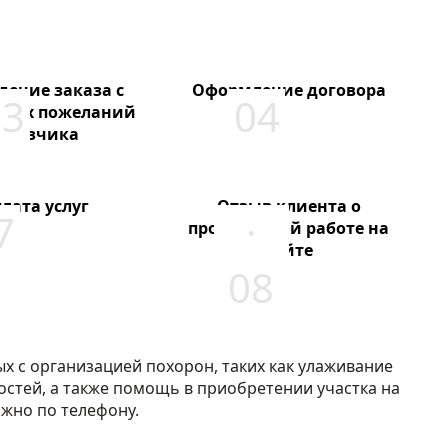
дение заказа с
Оформление договора
всех пожеланий
аказчика
лата услуг
Отзыв клиента о
проделанной работе на
сайте
х с организацией похорон, таких как улаживание
стей, а также помощь в приобретении участка на
жно по телефону.