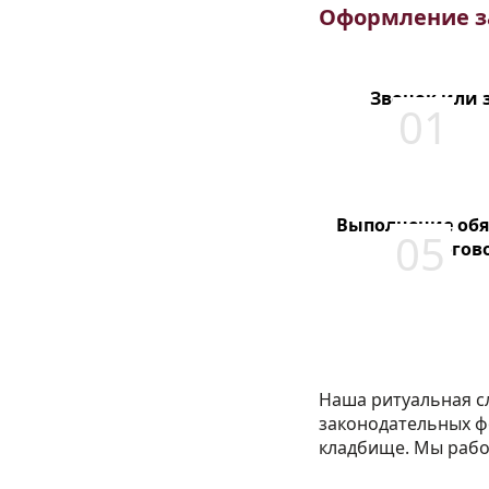
Оформление з
Звонок или 
Выполнение обя
по догов
Наша ритуальная сл
законодательных ф
кладбище. Мы рабо