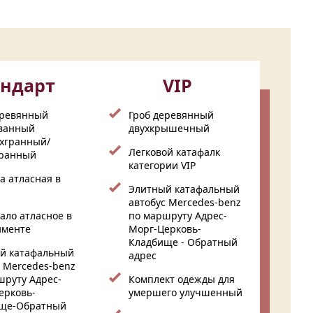
андарт
VIP
еревянный
Гроб деревянный
ванный
двухкрышечный
хгранный/
Легковой катафалк
ранный
категории VIP
а атласная в
Элитный катафальный
автобус Mercedes-benz
ало атласное в
по маршруту Адрес-
именте
Морг-Церковь-
Кладбище - Обратный
й катафальный
адрес
с Mercedes-benz
шруту Адрес-
Комплект одежды для
ерковь-
умершего улучшенный
ще-Обратный