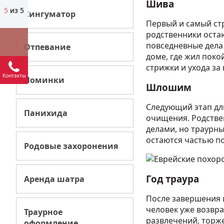
Шива
5
из 5
Сингуматор
Первый и самый стр
родственники оста
повседневные дела
Отпевание
доме, где жил поко
стрижки и ухода з
Контакты
Поминки
Шлошим
Следующий этап дли
Панихида
очищения. Родстве
делами, но траурн
остаются частью п
Родовые захоронения
Год траура
Аренда шатра
После завершения 
человек уже возвр
Траурное
развлечений, торж
оформление