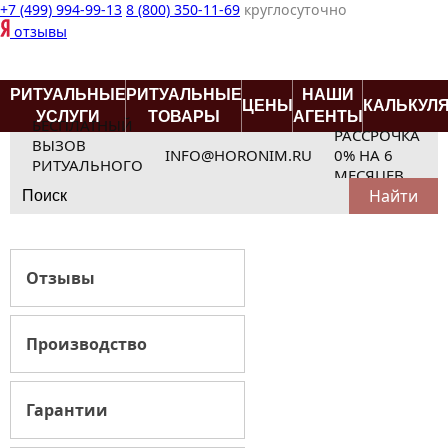
+7 (499) 994-99-13
8 (800) 350-11-69
круглосуточно
отзывы
РИТУАЛЬНЫЕ
РИТУАЛЬНЫЕ
НАШИ
ЦЕНЫ
КАЛЬКУЛ
УСЛУГИ
ТОВАРЫ
АГЕНТЫ
БЕСПЛАТНЫЙ
РАССРОЧКА
ВЫЗОВ
INFO@HORONIM.RU
0% НА 6
РИТУАЛЬНОГО
МЕСЯЦЕВ
Search
АГЕНТА
for:
Отзывы
Производство
Гарантии