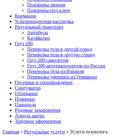
Похороны эконом
Похороны под ключ
Кремация
% Безпроцентная рассрочка
Ритуальный транспорт
Автобусы
Катафалки
Груз 200
Перевозка тела в другой город
Перевозка тела в другую страну
Груз 200 самолетом
Груз 200 автотранспортом по России
Перевозка тела из Израиля
Перевозка умерших из Германии
Грузчики и сопровождение
Сингуматор
Отпевание
Поминки
Панихида
Родовые захоронения
Аренда шатра
Траурное оформление
Главная
»
Ритуальные услуги
»
Услуги психолога