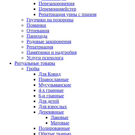
Перезахоронения
Церемонимейстер
Репатриация урны с прахом
Грузчики на похороны
Поминки
Отпевания
Панихида
Родовые захоронения
Репатриация
Памятники и надгробия
Услуги психолога
Ритуальные товары
Гробы
Для Ковид
Православные
Мусульманские
4-х гранные
6-и гранные
Для детей
Для взрослых
Деревянные
Лаковые
Матовые
Полированные
Обитые тканью