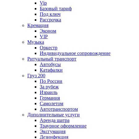
Vip
Базовый тариф
Под ключ
Рассрочка
Кремация
Эконом
VIP
Музыка
Оркестр
Индивидуальное сопровождение
Ритуальный транспорт
Автобусы
Катафалки
Груз 200
По России
За рубеж
Израиль
Германия
Самолетом
Автотранспортом
Дополнительные услуги
Аренда шатра
Траурное оформление
Эксгумация
Дезинфекция