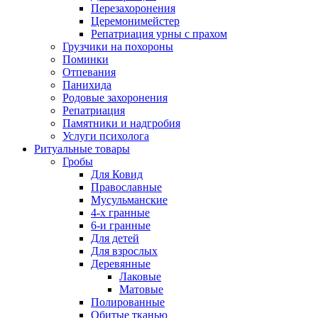
Перезахоронения
Церемонимейстер
Репатриация урны с прахом
Грузчики на похороны
Поминки
Отпевания
Панихида
Родовые захоронения
Репатриация
Памятники и надгробия
Услуги психолога
Ритуальные товары
Гробы
Для Ковид
Православные
Мусульманские
4-х гранные
6-и гранные
Для детей
Для взрослых
Деревянные
Лаковые
Матовые
Полированные
Обитые тканью