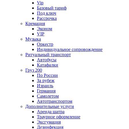
Vip
Базовый тариф
Под ключ
Рассрочка
Кремация
Эконом
VIP
Музыка
Оркестр
Индивидуальное сопровождение
Ритуальный транспорт
Автобусы
Катафалки
Груз 200
По России
За рубеж
Израиль
Германия
Самолетом
Автотранспортом
Дополнительные услуги
Аренда шатра
Траурное оформление
Эксгумация
Дезинфекция