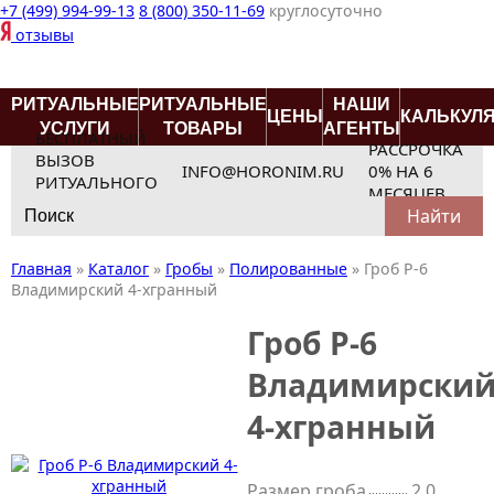
+7 (499) 994-99-13
8 (800) 350-11-69
круглосуточно
отзывы
РИТУАЛЬНЫЕ
РИТУАЛЬНЫЕ
НАШИ
ЦЕНЫ
КАЛЬКУЛ
УСЛУГИ
ТОВАРЫ
АГЕНТЫ
БЕСПЛАТНЫЙ
РАССРОЧКА
ВЫЗОВ
INFO@HORONIM.RU
0% НА 6
РИТУАЛЬНОГО
МЕСЯЦЕВ
Search
АГЕНТА
for:
Главная
»
Каталог
»
Гробы
»
Полированные
»
Гроб Р-6
Владимирский 4-хгранный
Гроб Р-6
Владимирски
4-хгранный
Размер гроба
2,0