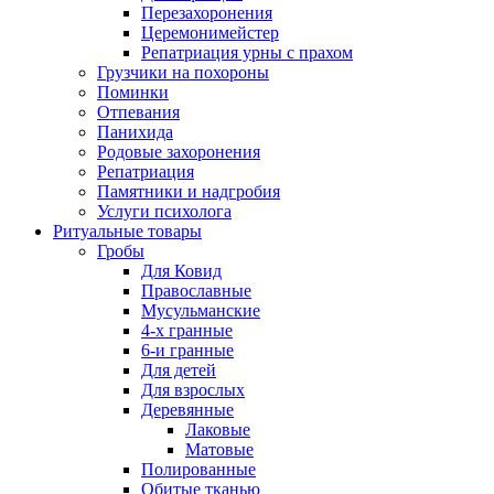
Перезахоронения
Церемонимейстер
Репатриация урны с прахом
Грузчики на похороны
Поминки
Отпевания
Панихида
Родовые захоронения
Репатриация
Памятники и надгробия
Услуги психолога
Ритуальные товары
Гробы
Для Ковид
Православные
Мусульманские
4-х гранные
6-и гранные
Для детей
Для взрослых
Деревянные
Лаковые
Матовые
Полированные
Обитые тканью