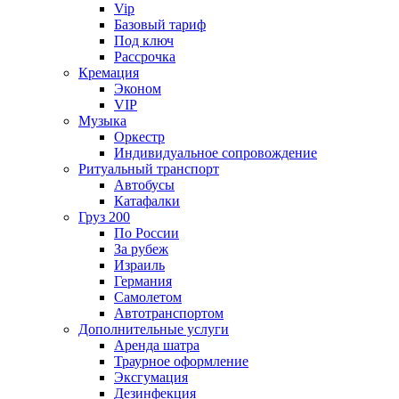
Vip
Базовый тариф
Под ключ
Рассрочка
Кремация
Эконом
VIP
Музыка
Оркестр
Индивидуальное сопровождение
Ритуальный транспорт
Автобусы
Катафалки
Груз 200
По России
За рубеж
Израиль
Германия
Самолетом
Автотранспортом
Дополнительные услуги
Аренда шатра
Траурное оформление
Эксгумация
Дезинфекция