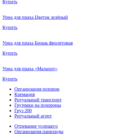
Купить
Урна для праха Цветок зелёный
Купить
Урна для праха Брошь фиолетовая
Купить
Урна для праха «Малахит»
Купить
Организация похорон
Кремация
Ритуальный транспорт
Грузчики на похороны
Груз 200
Ритуальный агент
Отпевание усопшего
Организация панихиды