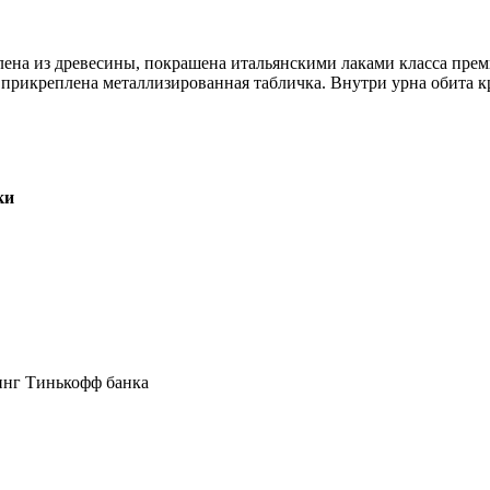
лена из древесины, покрашена итальянскими лаками класса прем
прикреплена металлизированная табличка. Внутри урна обита к
ки
инг Тинькофф банка