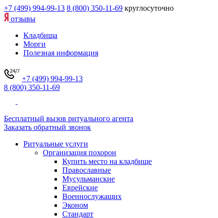
+7 (499) 994-99-13
8 (800) 350-11-69
круглосуточно
отзывы
Кладбища
Морги
Полезная информация
+7 (499) 994-99-13
8 (800) 350-11-69
Бесплатный вызов ритуального агента
Заказать обратный звонок
Ритуальные услуги
Организация похорон
Купить место на кладбище
Православные
Мусульманские
Еврейские
Военнослужащих
Эконом
Стандарт