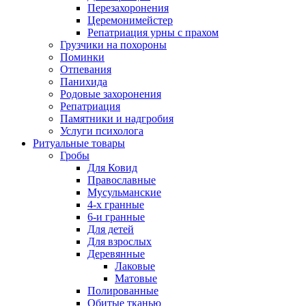
Перезахоронения
Церемонимейстер
Репатриация урны с прахом
Грузчики на похороны
Поминки
Отпевания
Панихида
Родовые захоронения
Репатриация
Памятники и надгробия
Услуги психолога
Ритуальные товары
Гробы
Для Ковид
Православные
Мусульманские
4-х гранные
6-и гранные
Для детей
Для взрослых
Деревянные
Лаковые
Матовые
Полированные
Обитые тканью