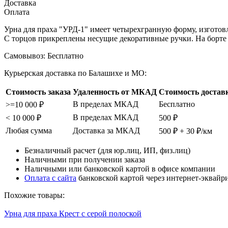
Доставка
Оплата
Урна для праха "УРД-1" имеет четырехгранную форму, изготов
С торцов прикреплены несущие декоративные ручки. На борте 
Самовывоз:
Бесплатно
Курьерская доставка по Балашихе и МО:
Стоимость заказа
Удаленность от МКАД
Стоимость достав
В пределах МКАД
Бесплатно
>=10 000 ₽
В пределах МКАД
< 10 000 ₽
500 ₽
Любая сумма
Доставка за МКАД
500 ₽ + 30 ₽/км
Безналичный расчет (для юр.лиц, ИП, физ.лиц)
Наличными при получении заказа
Наличными или банковской картой в офисе компании
Оплата с сайта
банковской картой через интернет-эквайр
Похожие товары:
Урна для праха Крест с серой полоской