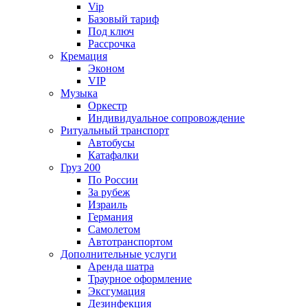
Vip
Базовый тариф
Под ключ
Рассрочка
Кремация
Эконом
VIP
Музыка
Оркестр
Индивидуальное сопровождение
Ритуальный транспорт
Автобусы
Катафалки
Груз 200
По России
За рубеж
Израиль
Германия
Самолетом
Автотранспортом
Дополнительные услуги
Аренда шатра
Траурное оформление
Эксгумация
Дезинфекция