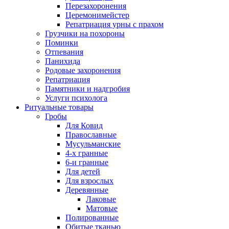
Перезахоронения
Церемонимейстер
Репатриация урны с прахом
Грузчики на похороны
Поминки
Отпевания
Панихида
Родовые захоронения
Репатриация
Памятники и надгробия
Услуги психолога
Ритуальные товары
Гробы
Для Ковид
Православные
Мусульманские
4-х гранные
6-и гранные
Для детей
Для взрослых
Деревянные
Лаковые
Матовые
Полированные
Обитые тканью