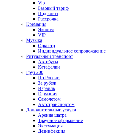
Vip
Базовый тариф
Под ключ
Рассрочка
Кремация
Эконом
VIP
Музыка
Оркестр
Индивидуальное сопровождение
Ритуальный транспорт
Автобусы
Катафалки
Груз 200
По России
За рубеж
Израиль
Германия
Самолетом
Автотранспортом
Дополнительные услуги
Аренда шатра
Траурное оформление
Эксгумация
Дезинфекция