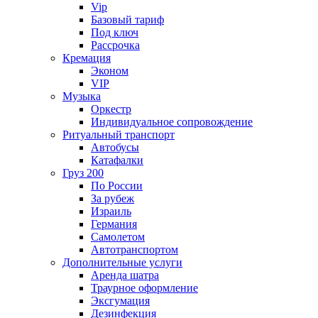
Vip
Базовый тариф
Под ключ
Рассрочка
Кремация
Эконом
VIP
Музыка
Оркестр
Индивидуальное сопровождение
Ритуальный транспорт
Автобусы
Катафалки
Груз 200
По России
За рубеж
Израиль
Германия
Самолетом
Автотранспортом
Дополнительные услуги
Аренда шатра
Траурное оформление
Эксгумация
Дезинфекция