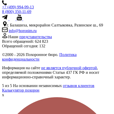
+7 (499) 994-99-13
8 (800) 350-11-69
г. Балашиха, микрорайон Салтыковка, Разинское ш., 69
info@horonim.ru
Наши
представительства
Всего обращений:
624 823
Обращений сегодня:
132
©2000 - 2026 Похоронное бюро.
Политика
конфиденциальности
Информация на сайте
не является публичной офертой
,
определяемой положениями Статьи 437 ГК РФ и носит
информационно-справочный характер.
5
из 5
На основании независимых
отзывов клиентов
Калькулятор похорон
x