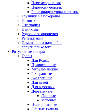
Перезахоронения
Церемонимейстер
Репатриация урны с прахом
Грузчики на похороны
Поминки
Отпевания
Панихида
Родовые захоронения
Репатриация
Памятники и надгробия
Услуги психолога
Ритуальные товары
Гробы
Для Ковид
Православные
Мусульманские
4-х гранные
6-и гранные
Для детей
Для взрослых
Деревянные
Лаковые
Матовые
Полированные
Обитые тканью