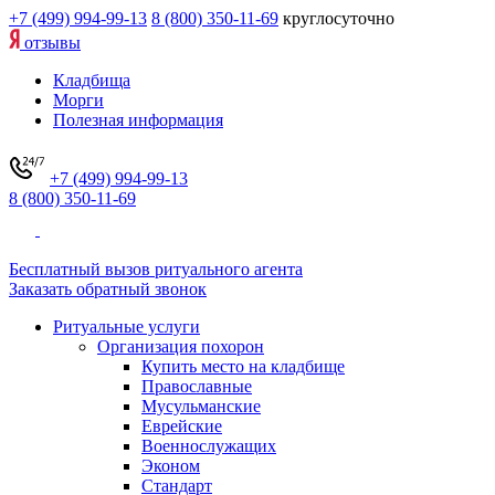
+7 (499) 994-99-13
8 (800) 350-11-69
круглосуточно
отзывы
Кладбища
Морги
Полезная информация
+7 (499) 994-99-13
8 (800) 350-11-69
Бесплатный вызов ритуального агента
Заказать обратный звонок
Ритуальные услуги
Организация похорон
Купить место на кладбище
Православные
Мусульманские
Еврейские
Военнослужащих
Эконом
Стандарт