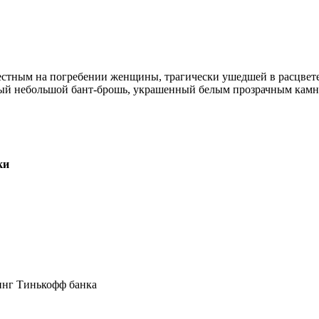
местным на погребении женщины, трагически ушедшей в расцвет
сивый небольшой бант-брошь, украшенный белым прозрачным камн
ки
инг Тинькофф банка