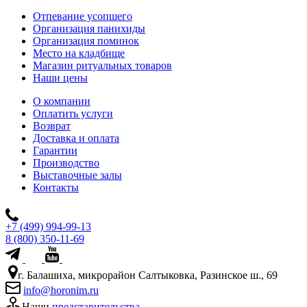
Отпевание усопшего
Организация панихиды
Организация поминок
Место на кладбище
Магазин ритуальных товаров
Наши цены
О компании
Оплатить услуги
Возврат
Доставка и оплата
Гарантии
Производство
Выставочные залы
Контакты
+7 (499) 994-99-13
8 (800) 350-11-69
г. Балашиха, микрорайон Салтыковка, Разинское ш., 69
info@horonim.ru
Наши
представительства