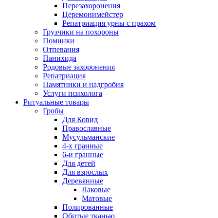
Перезахоронения
Церемонимейстер
Репатриация урны с прахом
Грузчики на похороны
Поминки
Отпевания
Панихида
Родовые захоронения
Репатриация
Памятники и надгробия
Услуги психолога
Ритуальные товары
Гробы
Для Ковид
Православные
Мусульманские
4-х гранные
6-и гранные
Для детей
Для взрослых
Деревянные
Лаковые
Матовые
Полированные
Обитые тканью