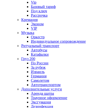
Vip
Базовый тариф
Под ключ
Рассрочка
Кремация
Эконом
VIP
Музыка
Оркестр
Индивидуальное сопровождение
Ритуальный транспорт
Автобусы
Катафалки
Груз 200
По России
За рубеж
Израиль
Германия
Самолетом
Автотранспортом
Дополнительные услуги
Аренда шатра
Траурное оформление
Эксгумация
Дезинфекция