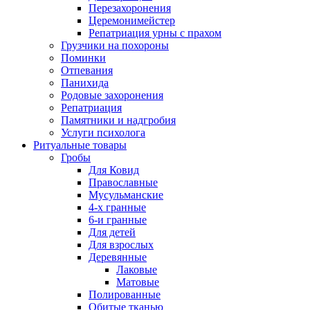
Перезахоронения
Церемонимейстер
Репатриация урны с прахом
Грузчики на похороны
Поминки
Отпевания
Панихида
Родовые захоронения
Репатриация
Памятники и надгробия
Услуги психолога
Ритуальные товары
Гробы
Для Ковид
Православные
Мусульманские
4-х гранные
6-и гранные
Для детей
Для взрослых
Деревянные
Лаковые
Матовые
Полированные
Обитые тканью