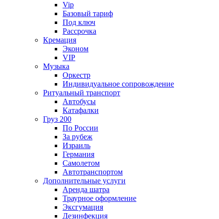
Vip
Базовый тариф
Под ключ
Рассрочка
Кремация
Эконом
VIP
Музыка
Оркестр
Индивидуальное сопровождение
Ритуальный транспорт
Автобусы
Катафалки
Груз 200
По России
За рубеж
Израиль
Германия
Самолетом
Автотранспортом
Дополнительные услуги
Аренда шатра
Траурное оформление
Эксгумация
Дезинфекция