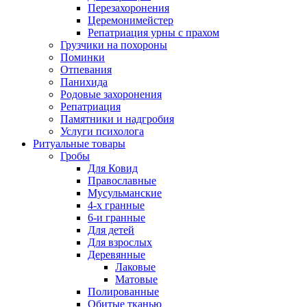
Перезахоронения
Церемонимейстер
Репатриация урны с прахом
Грузчики на похороны
Поминки
Отпевания
Панихида
Родовые захоронения
Репатриация
Памятники и надгробия
Услуги психолога
Ритуальные товары
Гробы
Для Ковид
Православные
Мусульманские
4-х гранные
6-и гранные
Для детей
Для взрослых
Деревянные
Лаковые
Матовые
Полированные
Обитые тканью