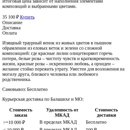
Итоговая цена зависит от наполнения элементами
композиций и выбранными цветами.
35 100 ₽
Купить
Описание
Доставка
Оплата
Изящный траурный венок из живых цветов в пышном
обрамлении из еловых веток и зелени со сложной
композицией: где красные лилии олицетворяют горечь
потери, белые розы – чистоту чувств и кратковременность
жизни, красные розы – искреннюю любовь, а орхидеи –
желание стойко пережить утрату. Уместен для возложения на
могилу друга, близкого человека или любимого
родственника.
Самовывоз:
Бесплатно
Курьерская доставка по Балашихе и МО:
Стоимость
Удаленность от
Стоимость
заказа
МКАД
доставки
В пределах МКАД
Бесплатно
>=10 000 ₽
В пределах МКАД
< 10 000 ₽
500 ₽