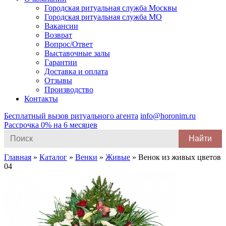
Городская ритуальная служба Москвы
Городская ритуальная служба МО
Вакансии
Возврат
Вопрос/Ответ
Выставочные залы
Гарантии
Доставка и оплата
Отзывы
Производство
Контакты
Бесплатный вызов ритуального агента
info@horonim.ru
Рассрочка 0% на 6 месяцев
Search
for:
Главная
»
Каталог
»
Венки
»
Живые
»
Венок из живых цветов
04