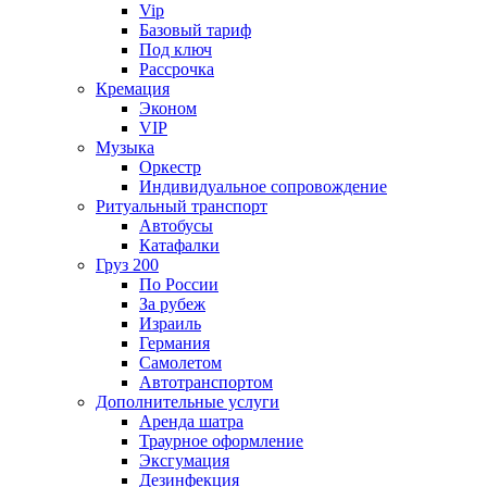
Vip
Базовый тариф
Под ключ
Рассрочка
Кремация
Эконом
VIP
Музыка
Оркестр
Индивидуальное сопровождение
Ритуальный транспорт
Автобусы
Катафалки
Груз 200
По России
За рубеж
Израиль
Германия
Самолетом
Автотранспортом
Дополнительные услуги
Аренда шатра
Траурное оформление
Эксгумация
Дезинфекция