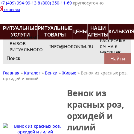
+7 (499) 994-99-13
8 (800) 350-11-69
круглосуточно
отзывы
РИТУАЛЬНЫЕ
РИТУАЛЬНЫЕ
НАШИ
ЦЕНЫ
КАЛЬКУЛ
УСЛУГИ
ТОВАРЫ
АГЕНТЫ
БЕСПЛАТНЫЙ
РАССРОЧКА
ВЫЗОВ
INFO@HORONIM.RU
0% НА 6
РИТУАЛЬНОГО
МЕСЯЦЕВ
Search
АГЕНТА
for:
Главная
»
Каталог
»
Венки
»
Живые
»
Венок из красных роз,
орхидей и лилий
Венок из
красных роз,
орхидей и
лилий