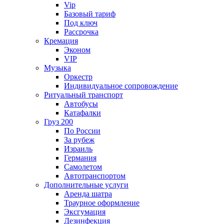
Vip
Базовый тариф
Под ключ
Рассрочка
Кремация
Эконом
VIP
Музыка
Оркестр
Индивидуальное сопровождение
Ритуальный транспорт
Автобусы
Катафалки
Груз 200
По России
За рубеж
Израиль
Германия
Самолетом
Автотранспортом
Дополнительные услуги
Аренда шатра
Траурное оформление
Эксгумация
Дезинфекция