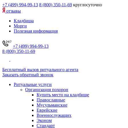
+7 (499) 994-99-13
8 (800) 350-11-69
круглосуточно
отзывы
Кладбища
Морги
Полезная информация
+7 (499) 994-99-13
8 (800) 350-11-69
Бесплатный вызов ритуального агента
Заказать обратный звонок
Ритуальные услуги
Организация похорон
Купить место на кладбище
Православные
Мусульманские
Еврейские
Военнослужащих
Эконом
Стандарт