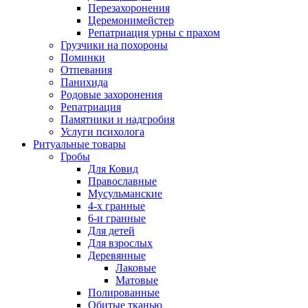
Перезахоронения
Церемонимейстер
Репатриация урны с прахом
Грузчики на похороны
Поминки
Отпевания
Панихида
Родовые захоронения
Репатриация
Памятники и надгробия
Услуги психолога
Ритуальные товары
Гробы
Для Ковид
Православные
Мусульманские
4-х гранные
6-и гранные
Для детей
Для взрослых
Деревянные
Лаковые
Матовые
Полированные
Обитые тканью