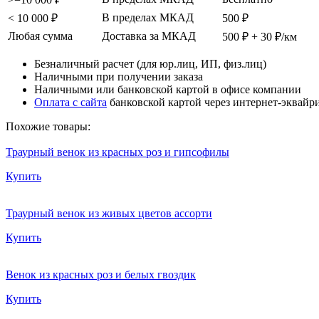
В пределах МКАД
< 10 000 ₽
500 ₽
Любая сумма
Доставка за МКАД
500 ₽ + 30 ₽/км
Безналичный расчет (для юр.лиц, ИП, физ.лиц)
Наличными при получении заказа
Наличными или банковской картой в офисе компании
Оплата с сайта
банковской картой через интернет-эквайр
Похожие товары:
Траурный венок из красных роз и гипсофилы
Купить
Траурный венок из живых цветов ассорти
Купить
Венок из красных роз и белых гвоздик
Купить