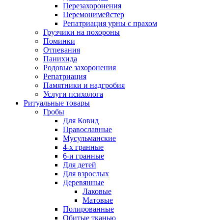
Перезахоронения
Церемонимейстер
Репатриация урны с прахом
Грузчики на похороны
Поминки
Отпевания
Панихида
Родовые захоронения
Репатриация
Памятники и надгробия
Услуги психолога
Ритуальные товары
Гробы
Для Ковид
Православные
Мусульманские
4-х гранные
6-и гранные
Для детей
Для взрослых
Деревянные
Лаковые
Матовые
Полированные
Обитые тканью