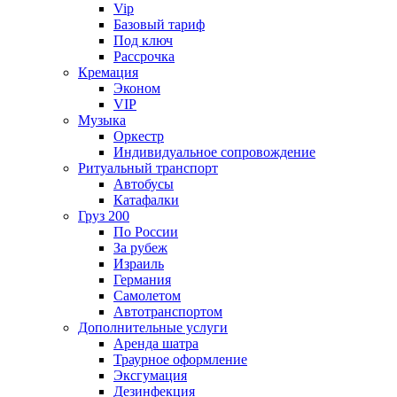
Vip
Базовый тариф
Под ключ
Рассрочка
Кремация
Эконом
VIP
Музыка
Оркестр
Индивидуальное сопровождение
Ритуальный транспорт
Автобусы
Катафалки
Груз 200
По России
За рубеж
Израиль
Германия
Самолетом
Автотранспортом
Дополнительные услуги
Аренда шатра
Траурное оформление
Эксгумация
Дезинфекция