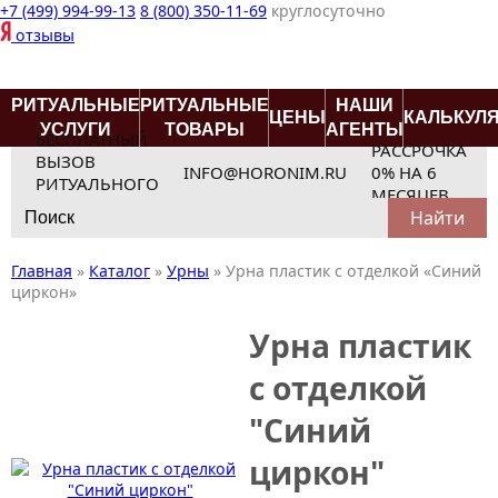
+7 (499) 994-99-13
8 (800) 350-11-69
круглосуточно
отзывы
РИТУАЛЬНЫЕ
РИТУАЛЬНЫЕ
НАШИ
ЦЕНЫ
КАЛЬКУЛ
УСЛУГИ
ТОВАРЫ
АГЕНТЫ
БЕСПЛАТНЫЙ
РАССРОЧКА
ВЫЗОВ
INFO@HORONIM.RU
0% НА 6
РИТУАЛЬНОГО
МЕСЯЦЕВ
Search
АГЕНТА
for:
Главная
»
Каталог
»
Урны
»
Урна пластик с отделкой «Синий
циркон»
Урна пластик
с отделкой
"Синий
циркон"