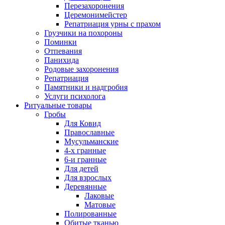
Перезахоронения
Церемонимейстер
Репатриация урны с прахом
Грузчики на похороны
Поминки
Отпевания
Панихида
Родовые захоронения
Репатриация
Памятники и надгробия
Услуги психолога
Ритуальные товары
Гробы
Для Ковид
Православные
Мусульманские
4-х гранные
6-и гранные
Для детей
Для взрослых
Деревянные
Лаковые
Матовые
Полированные
Обитые тканью