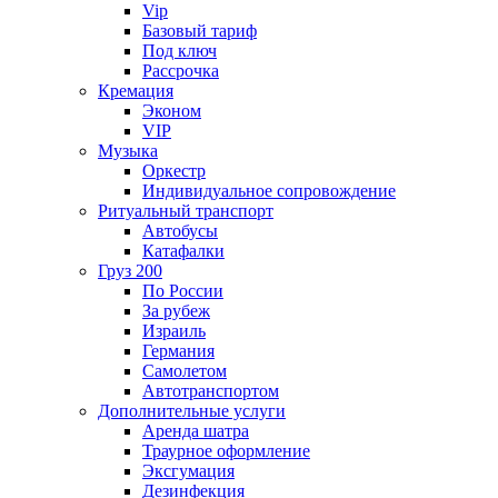
Vip
Базовый тариф
Под ключ
Рассрочка
Кремация
Эконом
VIP
Музыка
Оркестр
Индивидуальное сопровождение
Ритуальный транспорт
Автобусы
Катафалки
Груз 200
По России
За рубеж
Израиль
Германия
Самолетом
Автотранспортом
Дополнительные услуги
Аренда шатра
Траурное оформление
Эксгумация
Дезинфекция