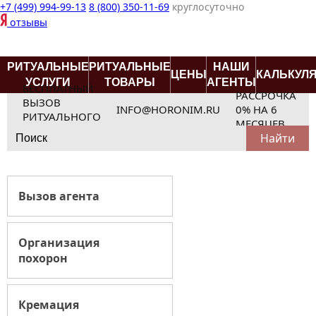
+7 (499) 994-99-13
8 (800) 350-11-69
круглосуточно
отзывы
РИТУАЛЬНЫЕ
РИТУАЛЬНЫЕ
НАШИ
ЦЕНЫ
КАЛЬКУЛ
УСЛУГИ
ТОВАРЫ
АГЕНТЫ
БЕСПЛАТНЫЙ
РАССРОЧКА
ВЫЗОВ
INFO@HORONIM.RU
0% НА 6
РИТУАЛЬНОГО
МЕСЯЦЕВ
Search
АГЕНТА
for:
Вызов агента
Организация
похорон
Кремация