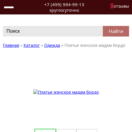
+7 (499) 994-99-13
отзывы
круглосуточно
Search
for:
Главная
»
Каталог
»
Одежда
»
Платье женское мадам бордо