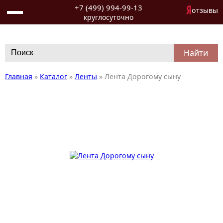
+7 (499) 994-99-13
отзывы
круглосуточно
Search
for:
Главная
»
Каталог
»
Ленты
»
Лента Дорогому сыну