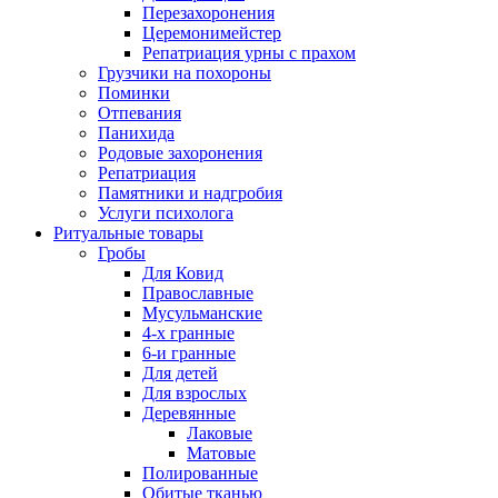
Перезахоронения
Церемонимейстер
Репатриация урны с прахом
Грузчики на похороны
Поминки
Отпевания
Панихида
Родовые захоронения
Репатриация
Памятники и надгробия
Услуги психолога
Ритуальные товары
Гробы
Для Ковид
Православные
Мусульманские
4-х гранные
6-и гранные
Для детей
Для взрослых
Деревянные
Лаковые
Матовые
Полированные
Обитые тканью