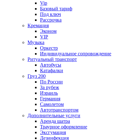
Vip
Базовый тариф
Под ключ
Рассрочка
Кремация
Эконом
VIP
Музыка
Оркестр
Индивидуальное сопровождение
Ритуальный транспорт
Автобусы
Катафалки
Груз 200
По России
За рубеж
Израиль
Германия
Самолетом
Автотранспортом
Дополнительные услуги
Аренда шатра
Траурное оформление
Эксгумация
Дезинфекция