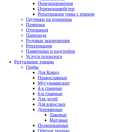
Перезахоронения
Церемонимейстер
Репатриация урны с прахом
Грузчики на похороны
Поминки
Отпевания
Панихида
Родовые захоронения
Репатриация
Памятники и надгробия
Услуги психолога
Ритуальные товары
Гробы
Для Ковид
Православные
Мусульманские
4-х гранные
6-и гранные
Для детей
Для взрослых
Деревянные
Лаковые
Матовые
Полированные
Обитые тканью