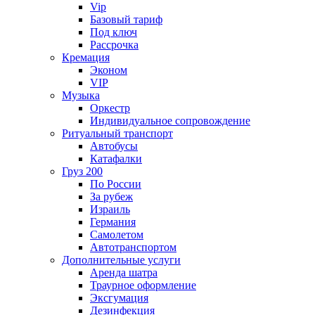
Vip
Базовый тариф
Под ключ
Рассрочка
Кремация
Эконом
VIP
Музыка
Оркестр
Индивидуальное сопровождение
Ритуальный транспорт
Автобусы
Катафалки
Груз 200
По России
За рубеж
Израиль
Германия
Самолетом
Автотранспортом
Дополнительные услуги
Аренда шатра
Траурное оформление
Эксгумация
Дезинфекция