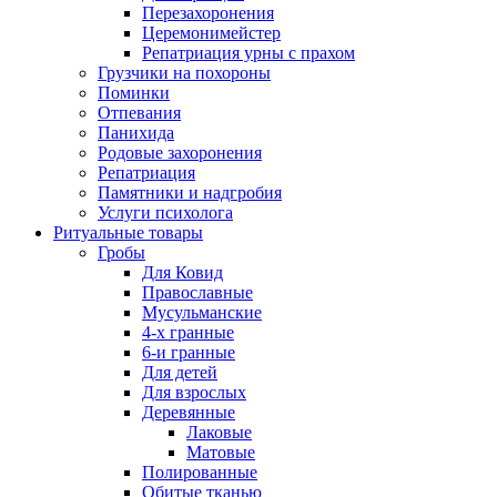
Перезахоронения
Церемонимейстер
Репатриация урны с прахом
Грузчики на похороны
Поминки
Отпевания
Панихида
Родовые захоронения
Репатриация
Памятники и надгробия
Услуги психолога
Ритуальные товары
Гробы
Для Ковид
Православные
Мусульманские
4-х гранные
6-и гранные
Для детей
Для взрослых
Деревянные
Лаковые
Матовые
Полированные
Обитые тканью