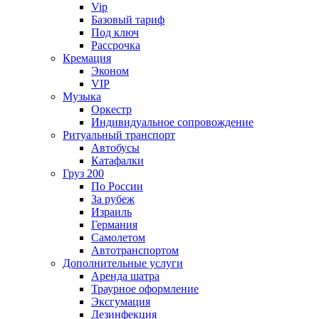
Vip
Базовый тариф
Под ключ
Рассрочка
Кремация
Эконом
VIP
Музыка
Оркестр
Индивидуальное сопровождение
Ритуальный транспорт
Автобусы
Катафалки
Груз 200
По России
За рубеж
Израиль
Германия
Самолетом
Автотранспортом
Дополнительные услуги
Аренда шатра
Траурное оформление
Эксгумация
Дезинфекция