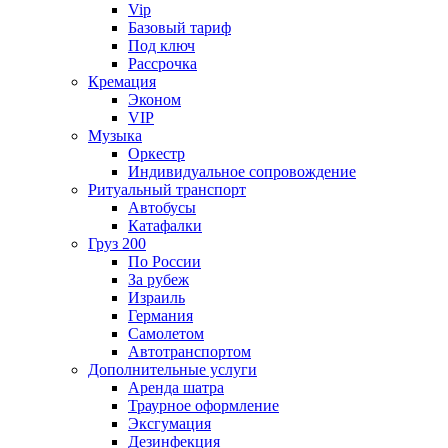
Vip
Базовый тариф
Под ключ
Рассрочка
Кремация
Эконом
VIP
Музыка
Оркестр
Индивидуальное сопровождение
Ритуальный транспорт
Автобусы
Катафалки
Груз 200
По России
За рубеж
Израиль
Германия
Самолетом
Автотранспортом
Дополнительные услуги
Аренда шатра
Траурное оформление
Эксгумация
Дезинфекция