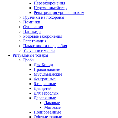
Перезахоронения
Церемонимейстер
Репатриация урны с прахом
Грузчики на похороны
Поминки
Отпевания
Панихида
Родовые захоронения
Репатриация
Памятники и надгробия
Услуги психолога
Ритуальные товары
Гробы
Для Ковид
Православные
Мусульманские
4-х гранные
6-и гранные
Для детей
Для взрослых
Деревянные
Лаковые
Матовые
Полированные
Обитые тканью