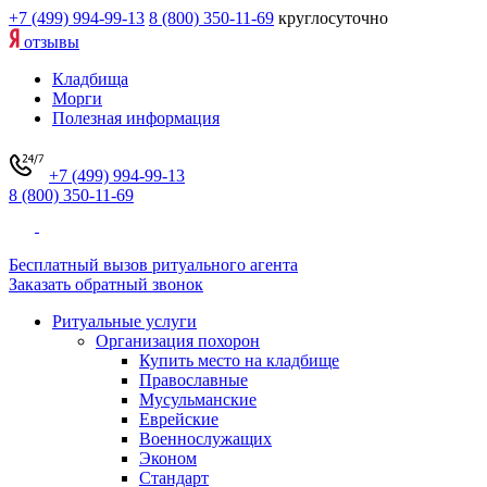
+7 (499) 994-99-13
8 (800) 350-11-69
круглосуточно
отзывы
Кладбища
Морги
Полезная информация
+7 (499) 994-99-13
8 (800) 350-11-69
Бесплатный вызов ритуального агента
Заказать обратный звонок
Ритуальные услуги
Организация похорон
Купить место на кладбище
Православные
Мусульманские
Еврейские
Военнослужащих
Эконом
Стандарт