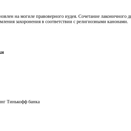
новлен на могиле правоверного иудея. Сочетание лаконичного д
рмления захоронения в соответствии с религиозными канонами.
ки
инг Тинькофф банка