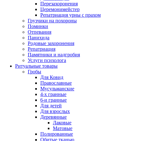
Перезахоронения
Церемонимейстер
Репатриация урны с прахом
Грузчики на похороны
Поминки
Отпевания
Панихида
Родовые захоронения
Репатриация
Памятники и надгробия
Услуги психолога
Ритуальные товары
Гробы
Для Ковид
Православные
Мусульманские
4-х гранные
6-и гранные
Для детей
Для взрослых
Деревянные
Лаковые
Матовые
Полированные
Обитые тканью