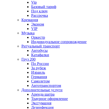
Vip
Базовый тариф
Под ключ
Рассрочка
Кремация
Эконом
VIP
Музыка
Оркестр
Индивидуальное сопровождение
Ритуальный транспорт
Автобусы
Катафалки
Груз 200
По России
За рубеж
Израиль
Германия
Самолетом
Автотранспортом
Дополнительные услуги
Аренда шатра
Траурное оформление
Эксгумация
Дезинфекция