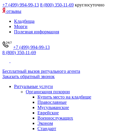
+7 (499) 994-99-13
8 (800) 350-11-69
круглосуточно
отзывы
Кладбища
Морги
Полезная информация
+7 (499) 994-99-13
8 (800) 350-11-69
Бесплатный вызов ритуального агента
Заказать обратный звонок
Ритуальные услуги
Организация похорон
Купить место на кладбище
Православные
Мусульманские
Еврейские
Военнослужащих
Эконом
Стандарт