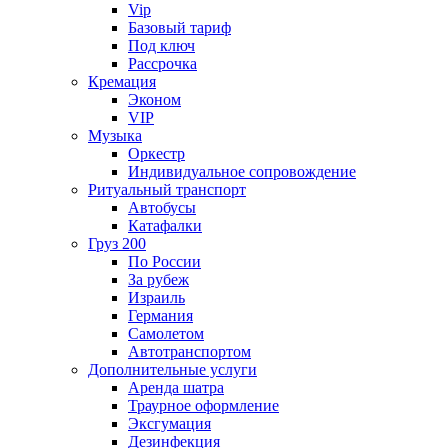
Vip
Базовый тариф
Под ключ
Рассрочка
Кремация
Эконом
VIP
Музыка
Оркестр
Индивидуальное сопровождение
Ритуальный транспорт
Автобусы
Катафалки
Груз 200
По России
За рубеж
Израиль
Германия
Самолетом
Автотранспортом
Дополнительные услуги
Аренда шатра
Траурное оформление
Эксгумация
Дезинфекция