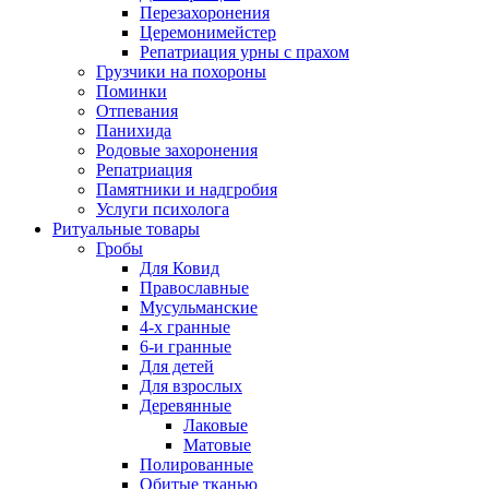
Перезахоронения
Церемонимейстер
Репатриация урны с прахом
Грузчики на похороны
Поминки
Отпевания
Панихида
Родовые захоронения
Репатриация
Памятники и надгробия
Услуги психолога
Ритуальные товары
Гробы
Для Ковид
Православные
Мусульманские
4-х гранные
6-и гранные
Для детей
Для взрослых
Деревянные
Лаковые
Матовые
Полированные
Обитые тканью