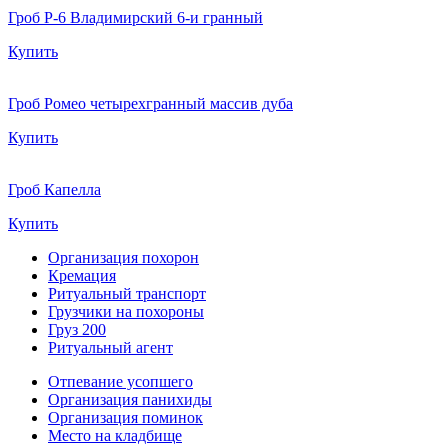
Гроб Р-6 Владимирский 6-и гранный
Купить
Гроб Ромео четырехгранный массив дуба
Купить
Гроб Капелла
Купить
Организация похорон
Кремация
Ритуальный транспорт
Грузчики на похороны
Груз 200
Ритуальный агент
Отпевание усопшего
Организация панихиды
Организация поминок
Место на кладбище