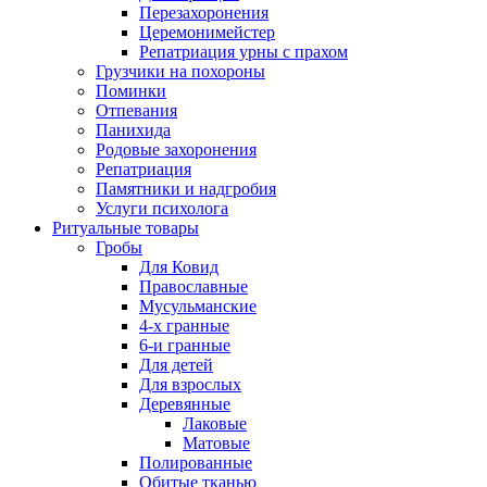
Перезахоронения
Церемонимейстер
Репатриация урны с прахом
Грузчики на похороны
Поминки
Отпевания
Панихида
Родовые захоронения
Репатриация
Памятники и надгробия
Услуги психолога
Ритуальные товары
Гробы
Для Ковид
Православные
Мусульманские
4-х гранные
6-и гранные
Для детей
Для взрослых
Деревянные
Лаковые
Матовые
Полированные
Обитые тканью