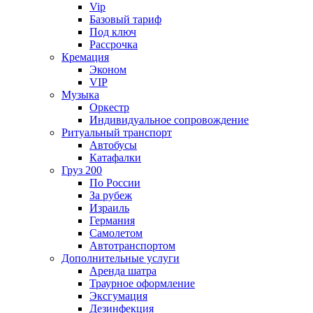
Vip
Базовый тариф
Под ключ
Рассрочка
Кремация
Эконом
VIP
Музыка
Оркестр
Индивидуальное сопровождение
Ритуальный транспорт
Автобусы
Катафалки
Груз 200
По России
За рубеж
Израиль
Германия
Самолетом
Автотранспортом
Дополнительные услуги
Аренда шатра
Траурное оформление
Эксгумация
Дезинфекция