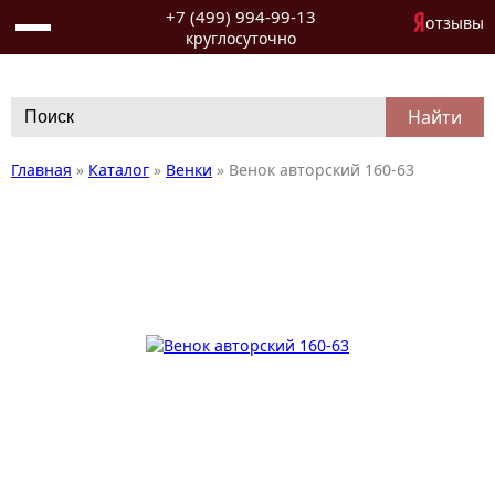
+7 (499) 994-99-13
отзывы
круглосуточно
Search
for:
Главная
»
Каталог
»
Венки
»
Венок авторский 160-63